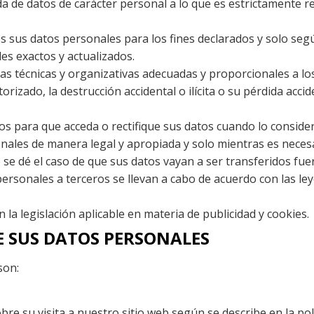
da de datos de carácter personal a lo que es estrictamente re
s sus datos personales para los fines declarados y solo seg
s exactos y actualizados.
das técnicas y organizativas adecuadas y proporcionales a l
rizado, la destrucción accidental o ilícita o su pérdida accid
s para que acceda o rectifique sus datos cuando lo conside
ales de manera legal y apropiada y solo mientras es necesar
o se dé el caso de que sus datos vayan a ser transferidos f
 personales a terceros se llevan a cabo de acuerdo con las le
 la legislación aplicable en materia de publicidad y cookies.
E SUS DATOS PERSONALES
son:
 su visita a nuestro sitio web según se describe en la polí