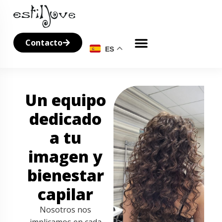
Contacto
ES
Sobre nosotros
Un equipo
dedicado
a tu
imagen y
bienestar
capilar
Nosotros nos
implicamos en cada